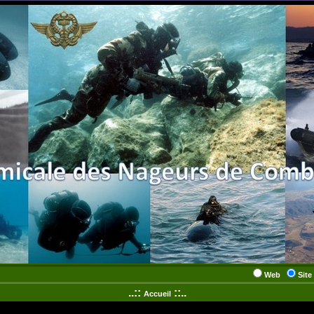
Web
Site
..::
::..
Accueil