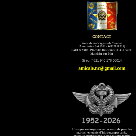
Amicale des Nageurs de Combat
(Association Loi 1901 - W832010229)
Hôtel de Ville - Place des Résistants
83430 Saint-
Mandrier-sur-Me
r
Siret n° 821 940 178 00014
amicale.nc@gmail.com
L'insigne mélange une ancre centrale pour les
marins, entourée d'hippocampes ailés,
animaux symbolisant le monde sous-marin